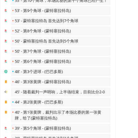
55' - 第10个角球，本场比赛的第十个角球已经产生！
53' - 第9个角球 - (蒙特塞拉特岛)
53' - 蒙特塞拉特岛 首先达到7个角球
52' - 第8个角球 - (蒙特塞拉特岛)
50' - 蒙特塞拉特岛 首先达到5个角球
50' - 第7个角球 - (蒙特塞拉特岛)
50' - 第6个角球 - (蒙特塞拉特岛)
48' - 第3个进球 - (巴巴多斯)
46' - 第3张黄牌 - (蒙特塞拉特岛)
45' - 随着裁判一声哨响，上半场结束，目前比分2-0
44' - 第2张黄牌 - (巴巴多斯)
40' - 第1张黄牌，裁判出示了本场比赛的第一张黄
牌，给了(蒙特塞拉特岛)
39' - 第5个角球 - (蒙特塞拉特岛)