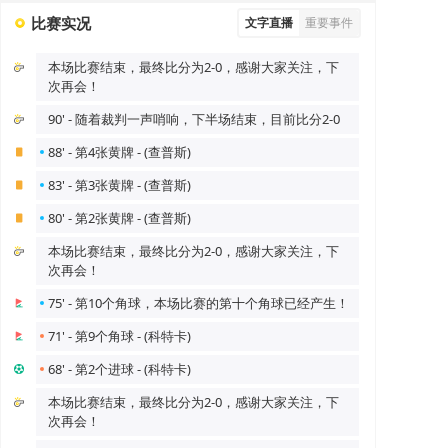
比赛实况
文字直播
重要事件
本场比赛结束，最终比分为2-0，感谢大家关注，下
次再会！
90' - 随着裁判一声哨响，下半场结束，目前比分2-0
88' - 第4张黄牌 - (查普斯)
83' - 第3张黄牌 - (查普斯)
80' - 第2张黄牌 - (查普斯)
本场比赛结束，最终比分为2-0，感谢大家关注，下
次再会！
75' - 第10个角球，本场比赛的第十个角球已经产生！
71' - 第9个角球 - (科特卡)
68' - 第2个进球 - (科特卡)
本场比赛结束，最终比分为2-0，感谢大家关注，下
次再会！