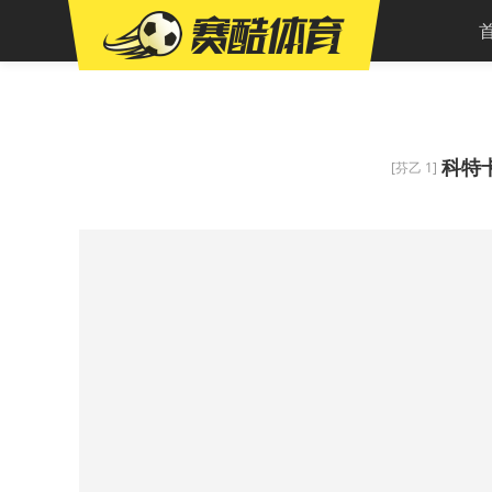
科特
[芬乙 1]