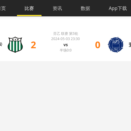
首页
比赛
资讯
数据
App下载
芬乙 联赛 第5轮
2024-05-03 23:30
2
0
卡
vs
半场0:0