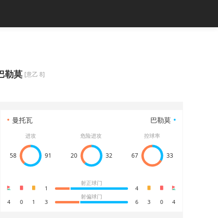
巴勒莫
[意乙 8]
曼托瓦
巴勒莫
进攻
危险进攻
控球率
58
91
20
32
67
33
射正球门
1
4
射偏球门
4
0
1
3
6
3
0
4