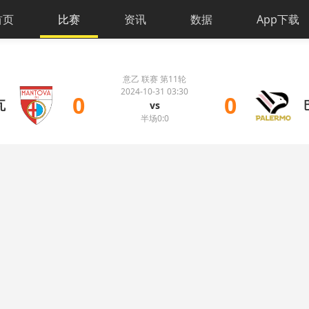
首页
比赛
资讯
数据
App下载
意乙 联赛 第11轮
2024-10-31 03:30
0
0
瓦
vs
半场0:0