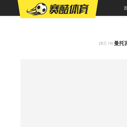
曼托
[意乙 14]