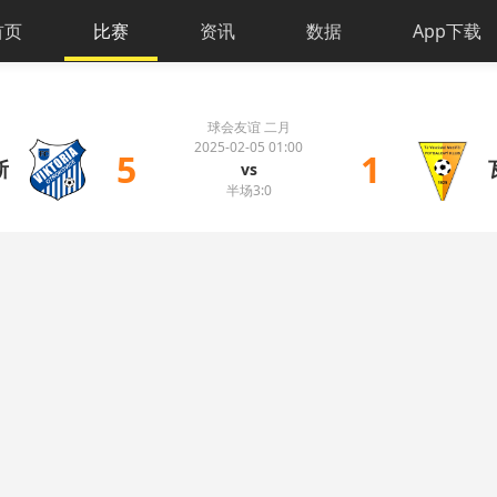
首页
比赛
资讯
数据
App下载
球会友谊 二月
2025-02-05 01:00
5
1
斯
vs
半场3:0