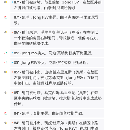
87' - 射门被封堵。范登伯格（Jong PSV）在禁区外的
右脚射门被封堵。由泰·阿贝威胁传球。
87' - 角球，Jong PSV主罚。由马克西姆·马里亚尼导
致。
86' - 射门未进。毛里里奥·兰诺伊（奥斯）在右侧以
一个较难的角度右脚射门，球很接近，但偏向右方。
由马尔胡姆威胁传球。
85' - Jong PSV换人。马迪·莫纳梅替换下梅里恩。
85' - Jong PSV换人。克鲁伊特替换下托马斯。
85' - 射门被扑出。山德·兰布里克斯（奥斯）在禁区
左侧左脚射门，被尼克·希克斯（Jong PSV）在球门
中路扑出。由凯妮·杜库尔威胁传球。
85' - 射门被封堵。马克西姆·马里亚尼（奥斯）在禁
区中央的头球攻门被封堵。拉尔斯·莫尔传中完成威胁
传球。
84' - 角球，奥斯主罚。由范德普拉斯导致。
84' - 射门被扑出。凯妮·杜库尔（奥斯）在禁区中路
左脚射门，被尼克·希克斯（Jong PSV）在球门中路