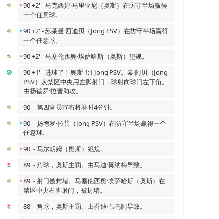
90'+2' - 马克西姆·马里亚尼（奥斯）在防守半场赢得
一个任意球。
90'+2' - 苏莱曼·西迪贝（Jong PSV）在防守半场赢得
一个任意球。
90'+2' - 马塞伦西奥·埃萨哈斯（奥斯）犯规。
90'+1' - 进球了！奥斯 1:1 Jong PSV。泰·阿贝（Jong
PSV）从禁区中央用左脚射门，球射向球门左下角。
由扬德罗·拉普助攻。
90' - 第四官员宣布将补时4分钟。
90' - 扬德罗·拉普（Jong PSV）在防守半场赢得一个
任意球。
90' - 马尔胡姆（奥斯）犯规。
89' - 角球，奥斯主罚。由马迪·莫纳梅导致。
89' - 射门被封堵。马塞伦西奥·埃萨哈斯（奥斯）在
禁区中央右脚射门，被封堵。
88' - 角球，奥斯主罚。由乔迪·巴乌阿导致。