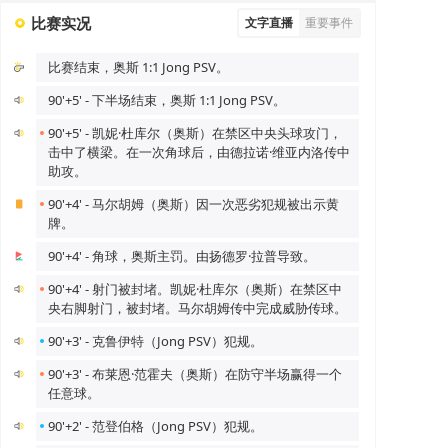
比赛实况
文字直播
重要事件
比赛结束，奥斯 1:1 Jong PSV。
90'+5' - 下半场结束，奥斯 1:1 Jong PSV。
90'+5' - 凯妮·杜库尔（奥斯）在禁区中央头球攻门，
击中了横梁。在一次角球后，由德拉诺·维亚内洛传中
助攻。
90'+4' - 马尔胡姆（奥斯）因一次恶劣犯规被出示黄
牌。
90'+4' - 角球，奥斯主罚。由扬德罗·拉普导致。
90'+4' - 射门被封堵。凯妮·杜库尔（奥斯）在禁区中
央右脚射门，被封堵。马尔胡姆传中完成威胁传球。
90'+3' - 克鲁伊特（Jong PSV）犯规。
90'+3' - 布莱恩·范霍夫（奥斯）在防守半场赢得一个
任意球。
90'+2' - 范登伯格（Jong PSV）犯规。