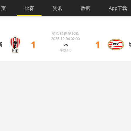
首页
比赛
资讯
数据
App下载
荷乙 联赛 第10轮
2025-10-04 02:00
1
1
斯
vs
半场1:0