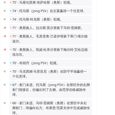
75' - 马塞伦西奥·埃萨哈斯（奥斯）犯规。
74' - 托马斯（Jong PSV）在左翼赢得一个任意球。
74' - 托马斯·科克斯（奥斯）犯规。
71' - 奥斯换人。拉尔斯·莫尔替换下马特·雷姆斯。
71' - 奥斯换人。毛里里奥·兰诺伊替换下蒂门·维尔德
波尔。
70' - 奥斯换人。凯妮·杜库尔替换下梅尔特·艾哈迈德·
埃尔坎。
70' - 布胡丹（Jong PSV）犯规。
70' - 马克西姆·马里亚尼（奥斯）在防守半场赢得一
个任意球。
67' - 射门未进。托马斯（Jong PSV）在禁区外的右脚
射门很接近，但偏出到了左侧。由范登伯格威胁传
球。
66' - 射门未进。马特·雷姆斯（奥斯）在禁区中央右
脚射门，球偏向右方。布莱恩·范霍夫传中完成威胁传
球。