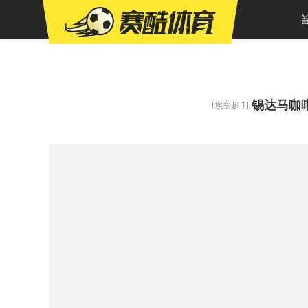
锡达马咖
[埃塞超 1]