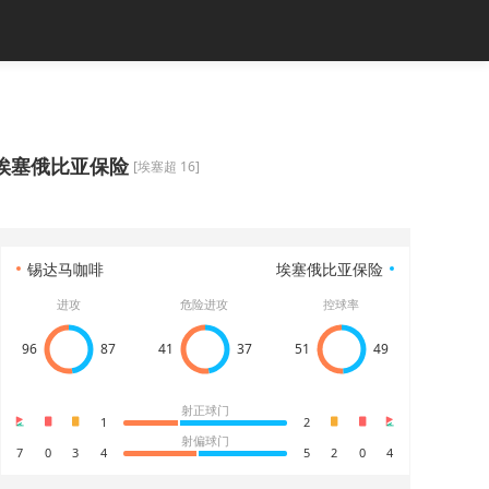
埃塞俄比亚保险
[埃塞超 16]
锡达马咖啡
埃塞俄比亚保险
进攻
危险进攻
控球率
96
87
41
37
51
49
射正球门
1
2
射偏球门
7
0
3
4
5
2
0
4