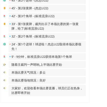
45' - 第2个进球 - (杰志U22)
45' - 第2张黄牌 - (杰志U22)
42' - 第3个角球 - (标准流浪U22)
33' - 第1张黄牌，裁判出示了本场比赛的第一张黄
牌，给了(标准流浪U22)
32' - 第2个角球 - (标准流浪U22)
24' - 第1个进球！球进啦！杰志U22取得本场比赛领
先！
9' - 9分钟，标准流浪U22获得本场第1个角球
随着主裁判一声哨响,上半场比赛开始
本场比赛天气情况：多云
本场比赛场地情况：良好
大家好，欢迎收看本场比赛直播，球员们正在热身，
比赛即将开始