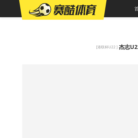
杰志U2
[港联杯U22 ]