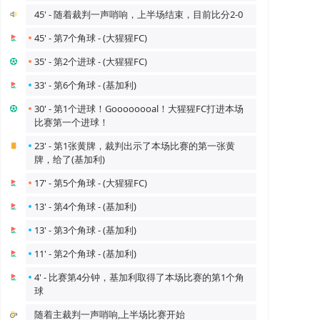
45' - 随着裁判一声哨响，上半场结束，目前比分2-0
45' - 第7个角球 - (大猩猩FC)
35' - 第2个进球 - (大猩猩FC)
33' - 第6个角球 - (基加利)
30' - 第1个进球！Goooooooal！大猩猩FC打进本场
比赛第一个进球！
23' - 第1张黄牌，裁判出示了本场比赛的第一张黄
牌，给了(基加利)
17' - 第5个角球 - (大猩猩FC)
13' - 第4个角球 - (基加利)
13' - 第3个角球 - (基加利)
11' - 第2个角球 - (基加利)
4' - 比赛第4分钟，基加利取得了本场比赛的第1个角
球
随着主裁判一声哨响,上半场比赛开始