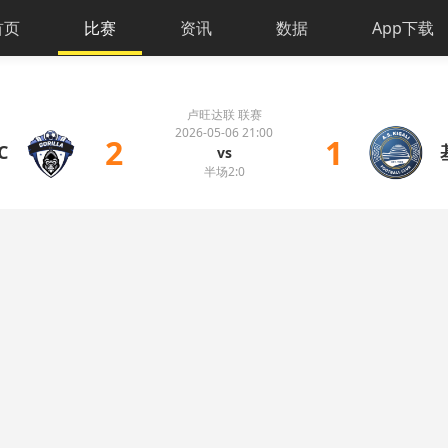
首页
比赛
资讯
数据
App下载
卢旺达联 联赛
2026-05-06 21:00
2
1
C
vs
半场2:0