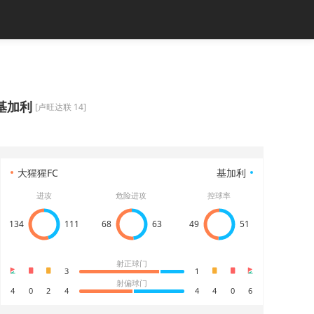
基加利
[卢旺达联 14]
大猩猩FC
基加利
进攻
危险进攻
控球率
134
111
68
63
49
51
射正球门
3
1
射偏球门
4
0
2
4
4
4
0
6