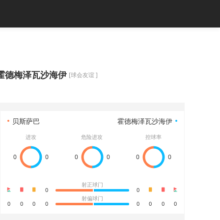
霍德梅泽瓦沙海伊
[球会友谊 ]
贝斯萨巴
霍德梅泽瓦沙海伊
进攻
危险进攻
控球率
0
0
0
0
0
0
射正球门
0
0
射偏球门
0
0
0
0
0
0
0
0