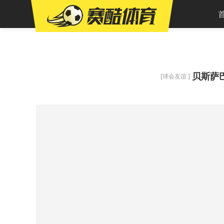
贝斯萨
[球会友谊 ]