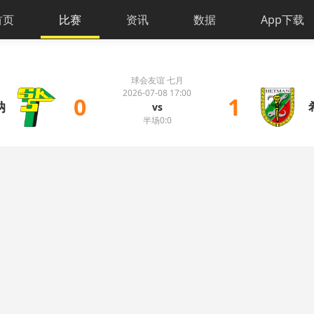
首页
比赛
资讯
数据
App下载
球会友谊 七月
2026-07-08 17:00
0
1
纳
vs
半场0:0