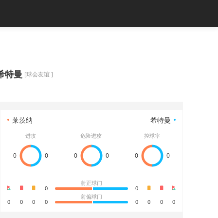
希特曼
[球会友谊 ]
莱茨纳
希特曼
进攻
危险进攻
控球率
0
0
0
0
0
0
射正球门
0
0
射偏球门
0
0
0
0
0
0
0
0