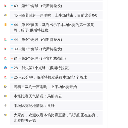
49' - 第5个角球 - (俄斯特拉发)
45' - 随着裁判一声哨响，上半场结束，目前比分0-0
44' - 第1张黄牌，裁判出示了本场比赛的第一张黄
牌，给了(俄斯特拉发)
44' - 第4个角球 - (俄斯特拉发)
39' - 第3个角球 - (俄斯特拉发)
31' - 第2个角球 - (卢宾扎格勒比)
28' - 射失第1个点球 - (俄斯特拉发)
26' - 26分钟，俄斯特拉发获得本场第1个角球
随着主裁判一声哨响，上半场比赛开始
本场比赛天气情况：局部有云
本场比赛场地情况：良好
大家好，欢迎收看本场比赛直播，球员们正在热身，
比赛即将开始