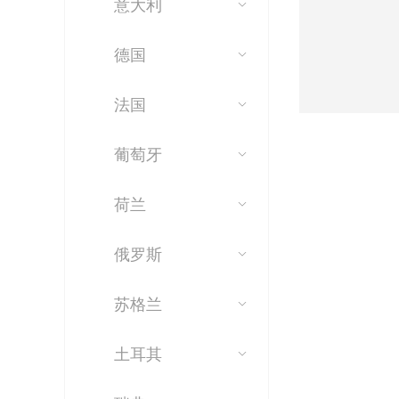
意大利
德国
法国
葡萄牙
荷兰
俄罗斯
苏格兰
土耳其