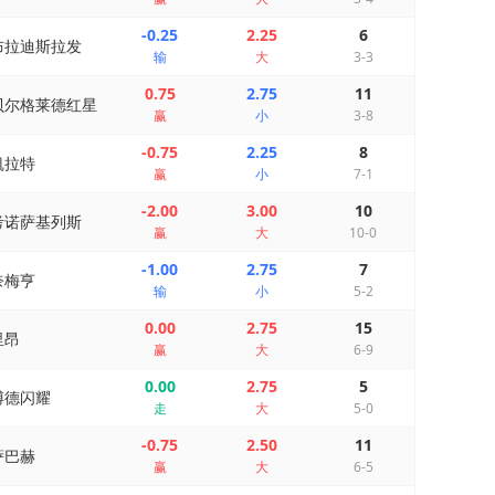
-0.25
2.25
6
布拉迪斯拉发
输
大
3-3
0.75
2.75
11
贝尔格莱德红星
赢
小
3-8
-0.75
2.25
8
凯拉特
赢
小
7-1
-2.00
3.00
10
考诺萨基列斯
赢
大
10-0
-1.00
2.75
7
奈梅亨
输
小
5-2
0.00
2.75
15
里昂
赢
大
6-9
0.00
2.75
5
博德闪耀
走
大
5-0
-0.75
2.50
11
萨巴赫
赢
大
6-5