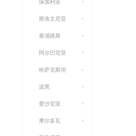
保加利亚
斯洛文尼亚
塞浦路斯
阿尔巴尼亚
哈萨克斯坦
波黑
爱沙尼亚
摩尔多瓦