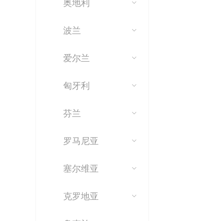
奥地利
波兰
爱尔兰
匈牙利
芬兰
罗马尼亚
塞尔维亚
克罗地亚